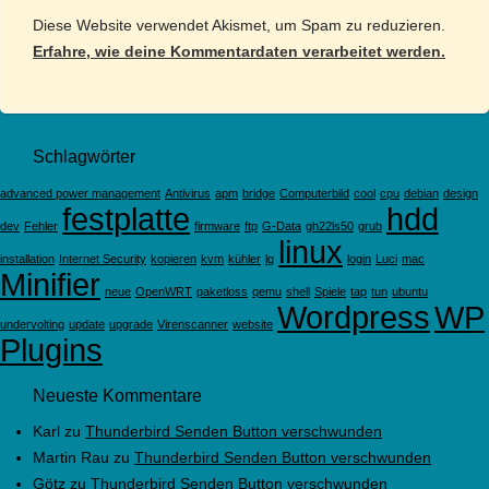
Diese Website verwendet Akismet, um Spam zu reduzieren.
Erfahre, wie deine Kommentardaten verarbeitet werden.
Schlagwörter
advanced power management
Antivirus
apm
bridge
Computerbild
cool
cpu
debian
design
festplatte
hdd
dev
Fehler
firmware
ftp
G-Data
gh22ls50
grub
linux
installation
Internet Security
kopieren
kvm
kühler
lg
login
Luci
mac
Minifier
neue
OpenWRT
paketloss
qemu
shell
Spiele
tap
tun
ubuntu
Wordpress
WP
undervolting
update
upgrade
Virenscanner
website
Plugins
Neueste Kommentare
Karl
zu
Thunderbird Senden Button verschwunden
Martin Rau
zu
Thunderbird Senden Button verschwunden
Götz
zu
Thunderbird Senden Button verschwunden