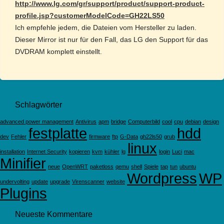
http://www.lg.com/gr/support/product/support-product-
profile.jsp?customerModelCode=GH22LS50
Ich empfehle jedem, die Dateien vom Hersteller zu laden.
Dieser Mirror ist nur für den Fall, das LG den Support für das
DVDRAM komplett einstellt.
Schlagwörter
advanced power management
Antivirus
apm
bridge
Computerbild
cool
cpu
debian
design
festplatte
hdd
dev
Fehler
firmware
ftp
G-Data
gh22ls50
grub
linux
installation
Internet Security
kopieren
kvm
kühler
lg
login
Luci
mac
Minifier
neue
OpenWRT
paketloss
qemu
shell
Spiele
tap
tun
ubuntu
Wordpress
WP
undervolting
update
upgrade
Virenscanner
website
Plugins
Neueste Kommentare