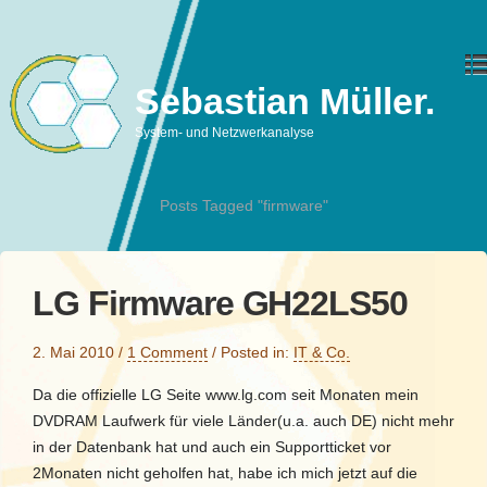
Sebastian Müller.
System- und Netzwerkanalyse
Posts Tagged "firmware"
LG Firmware GH22LS50
2. Mai 2010
/
1 Comment
/
Posted in:
IT & Co.
Da die offizielle LG Seite www.lg.com seit Monaten mein
DVDRAM Laufwerk für viele Länder(u.a. auch DE) nicht mehr
in der Datenbank hat und auch ein Supportticket vor
2Monaten nicht geholfen hat, habe ich mich jetzt auf die