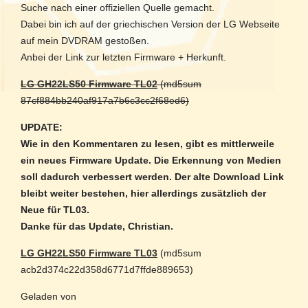
Suche nach einer offiziellen Quelle gemacht.
Dabei bin ich auf der griechischen Version der LG Webseite
auf mein DVDRAM gestoßen.
Anbei der Link zur letzten Firmware + Herkunft.
LG GH22LS50 Firmware TL02
(md5sum
87cf884bb240af917a7b6c3cc2f68ed6)
UPDATE:
Wie in den Kommentaren zu lesen, gibt es mittlerweile
ein neues Firmware Update. Die Erkennung von Medien
soll dadurch verbessert werden. Der alte Download Link
bleibt weiter bestehen, hier allerdings zusätzlich der
Neue für TL03.
Danke für das Update, Christian.
LG GH22LS50 Firmware TL03
(md5sum
acb2d374c22d358d6771d7ffde889653)
Geladen von