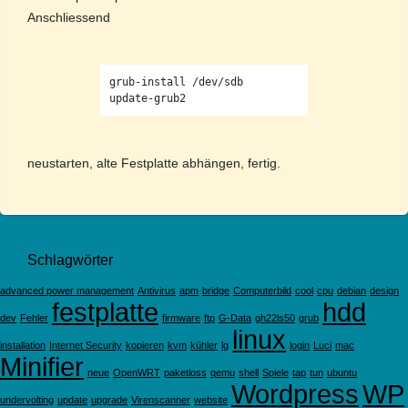
Anschliessend
grub-install /dev/sdb

neustarten, alte Festplatte abhängen, fertig.
Schlagwörter
advanced power management
Antivirus
apm
bridge
Computerbild
cool
cpu
debian
design
festplatte
hdd
dev
Fehler
firmware
ftp
G-Data
gh22ls50
grub
linux
installation
Internet Security
kopieren
kvm
kühler
lg
login
Luci
mac
Minifier
neue
OpenWRT
paketloss
qemu
shell
Spiele
tap
tun
ubuntu
Wordpress
WP
undervolting
update
upgrade
Virenscanner
website