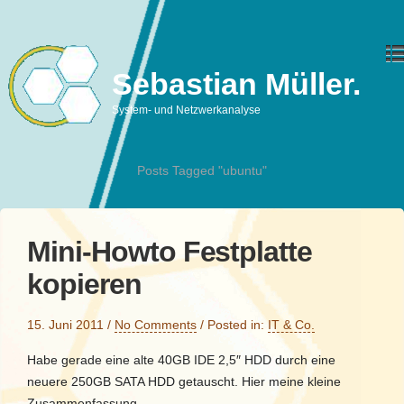
Sebastian Müller.
System- und Netzwerkanalyse
Posts Tagged "ubuntu"
Mini-Howto Festplatte
kopieren
15. Juni 2011
/
No Comments
/
Posted in:
IT & Co.
Habe gerade eine alte 40GB IDE 2,5″ HDD durch eine
neuere 250GB SATA HDD getauscht. Hier meine kleine
Zusammenfassung.