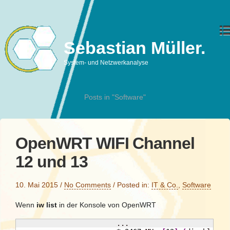
Sebastian Müller.
System- und Netzwerkanalyse
Posts in "Software"
OpenWRT WIFI Channel
12 und 13
10. Mai 2015
/
No Comments
/
Posted in:
IT & Co.
,
Software
Wenn
iw list
in der Konsole von OpenWRT
                        ...
