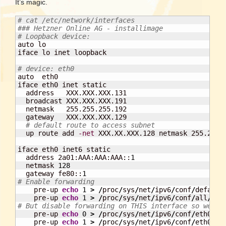
It’s magic.
# cat /etc/network/interfaces
### Hetzner Online AG - installimage
# Loopback device:

auto lo

iface lo inet loopback

# device: eth0

auto  eth0

iface eth0 inet static

  address   XXX.XXX.XXX.131

  broadcast XXX.XXX.XXX.191

  netmask   255.255.255.192

  gateway   XXX.XXX.XXX.129

# default route to access subnet
  up route add 
-net
 XXX.XX.XXX.128 netmask 255.255.2
iface eth0 inet6 static

  address 2a01:AAA:AAA:AAA::
1
  netmask 
128
  gateway fe80::
1
# Enable forwarding

    pre-up 
echo
1
>
/
proc
/
sys
/
net
/
ipv6
/
conf
/
default
    pre-up 
echo
1
>
/
proc
/
sys
/
net
/
ipv6
/
conf
/
all
/
# But disable forwarding on THIS interface so we st

    pre-up 
echo
0
>
/
proc
/
sys
/
net
/
ipv6
/
conf
/
eth0
/
fo
    pre-up 
echo
1
>
/
proc
/
sys
/
net
/
ipv6
/
conf
/
eth0
/
ac