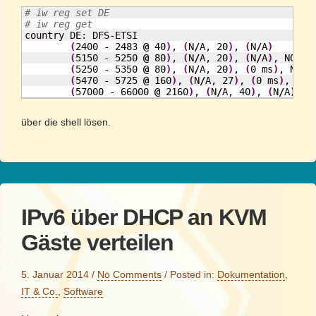
# iw reg set DE
# iw reg get

country DE: DFS-ETSI

(
2400
 - 
2483
@
40
)
, 
(
N
/
A, 
20
)
, 
(
N
/
A
)
(
5150
 - 
5250
@
80
)
, 
(
N
/
A, 
20
)
, 
(
N
/
A
)
, NO-OUT
(
5250
 - 
5350
@
80
)
, 
(
N
/
A, 
20
)
, 
(
0
 ms
)
, NO-OU
(
5470
 - 
5725
@
160
)
, 
(
N
/
A, 
27
)
, 
(
0
 ms
)
, DFS

(
57000
 - 
66000
@
2160
)
, 
(
N
/
A, 
40
)
, 
(
N
/
A
)
über die shell lösen.
IPv6 über DHCP an KVM
Gäste verteilen
5. Januar 2014
/
No Comments
/
Posted in:
Dokumentation
,
IT & Co.
,
Software