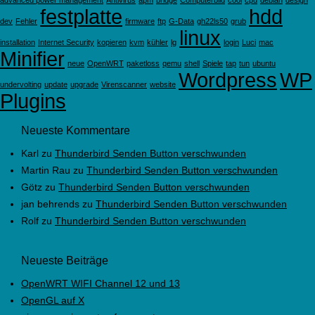
advanced power management
Antivirus
apm
bridge
Computerbild
cool
cpu
debian
design
festplatte
hdd
dev
Fehler
firmware
ftp
G-Data
gh22ls50
grub
linux
installation
Internet Security
kopieren
kvm
kühler
lg
login
Luci
mac
Minifier
neue
OpenWRT
paketloss
qemu
shell
Spiele
tap
tun
ubuntu
Wordpress
WP
undervolting
update
upgrade
Virenscanner
website
Plugins
Neueste Kommentare
Karl
zu
Thunderbird Senden Button verschwunden
Martin Rau
zu
Thunderbird Senden Button verschwunden
Götz
zu
Thunderbird Senden Button verschwunden
jan behrends
zu
Thunderbird Senden Button verschwunden
Rolf
zu
Thunderbird Senden Button verschwunden
Neueste Beiträge
OpenWRT WIFI Channel 12 und 13
OpenGL auf X