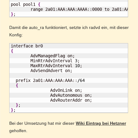
pool pool1 
{
}
;
Damit die auto_ra funktioniert, setzte ich radvd ein, mit dieser
Konfig:
{

        AdvManagedFlag on;

        MinRtrAdvInterval 
3
;

        MaxRtrAdvInterval 
10
;

        AdvSendAdvert on;

  prefix 2a01:AAA:AAA:AAA::
/
64
{
                AdvOnLink on;

                AdvAutonomous on;

                AdvRouterAddr on;

}
}
;
Bei der Umsetzung hat mir dieser
Wiki Eintrag bei Hetzner
geholfen.