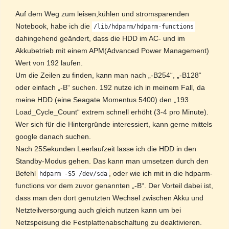
Auf dem Weg zum leisen,kühlen und stromsparenden
Notebook, habe ich die
/lib/hdparm/hdparm-functions
dahingehend geändert, dass die HDD im AC- und im
Akkubetrieb mit einem APM(Advanced Power Management)
Wert von 192 laufen.
Um die Zeilen zu finden, kann man nach „-B254“, „-B128“
oder einfach „-B“ suchen. 192 nutze ich in meinem Fall, da
meine HDD (eine Seagate Momentus 5400) den „193
Load_Cycle_Count“ extrem schnell erhöht (3-4 pro Minute).
Wer sich für die Hintergründe interessiert, kann gerne mittels
google danach suchen.
Nach 25Sekunden Leerlaufzeit lasse ich die HDD in den
Standby-Modus gehen. Das kann man umsetzen durch den
Befehl
, oder wie ich mit in die hdparm-
hdparm -S5 /dev/sda
functions vor dem zuvor genannten „-B“. Der Vorteil dabei ist,
dass man den dort genutzten Wechsel zwischen Akku und
Netzteilversorgung auch gleich nutzen kann um bei
Netzspeisung die Festplattenabschaltung zu deaktivieren.