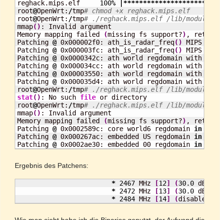
reghack.mips.elf     
100
%
|************************
root
@
OpenWrt:
/
tmp
# chmod +x reghack.mips.elf
root
@
OpenWrt:
/
tmp
# ./reghack.mips.elf /lib/modules/
mmap
(
)
: Invalid argument

Memory mapping failed 
(
missing fs support?
)
, retryin
Patching 
@
 0x000002f0: ath_is_radar_freq
(
)
 MIPS opc
Patching 
@
 0x000003fc: ath_is_radar_freq
(
)
 MIPS opc
Patching 
@
 0x0000342c: ath world regdomain with 
5
 r
Patching 
@
 0x000034cc: ath world regdomain with 
4
 r
Patching 
@
 0x00003550: ath world regdomain with 
4
 r
Patching 
@
 0x000035d4: ath world regdomain with 
5
 r
root
@
OpenWrt:
/
tmp
# ./reghack.mips.elf /lib/modules/
stat
(
)
: No such 
file
 or directory

root
@
OpenWrt:
/
tmp
# ./reghack.mips.elf /lib/modules/
mmap
(
)
: Invalid argument

Memory mapping failed 
(
missing fs support?
)
, retryin
Patching 
@
 0x0002589c: core world6 regdomain 
in
 cfg
Patching 
@
 0x000267ac: embedded US regdomain 
in
 cfg
Patching 
@
 0x0002ae30: embedded 00 regdomain 
in
 cfg
Ergebnis des Patchens:
*
2467
 MHz 
[
12
]
(
30.0
 dBm
)
*
2472
 MHz 
[
13
]
(
30.0
 dBm
)
*
2484
 MHz 
[
14
]
(
disabled
)