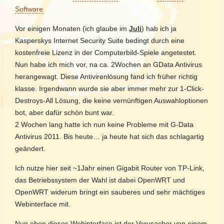
Software
Vor einigen Monaten (ich glaube im
Juli
) hab ich ja
Kasperskys Internet Security Suite bedingt durch eine
kostenfreie Lizenz in der Computerbild-Spiele angetestet.
Nun habe ich mich vor, na ca. 2Wochen an GData Antivirus
herangewagt. Diese Antivirenlösung fand ich früher richtig
klasse. Irgendwann wurde sie aber immer mehr zur 1-Click-
Destroys-All Lösung, die keine vernünftigen Auswahloptionen
bot, aber dafür schön bunt war.
2 Wochen lang hatte ich nun keine Probleme mit G-Data
Antivirus 2011. Bis heute… ja heute hat sich das schlagartig
geändert.
Ich nutze hier seit ~1Jahr einen Gigabit Router von TP-Link,
das Betriebssystem der Wahl ist dabei OpenWRT und
OpenWRT widerum bringt ein sauberes und sehr mächtiges
Webinterface mit.
Nun eben dieses Webinterface ist der Verusacher von einem