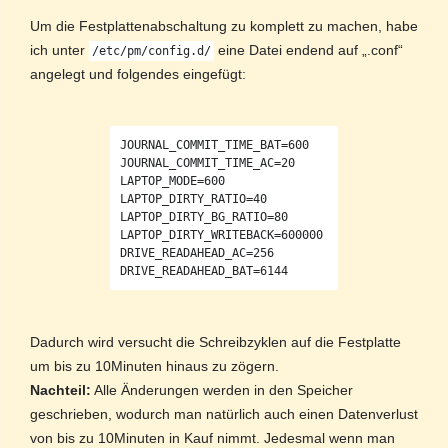
Um die Festplattenabschaltung zu komplett zu machen, habe
ich unter
eine Datei endend auf „.conf“
/etc/pm/config.d/
angelegt und folgendes eingefügt:
JOURNAL_COMMIT_TIME_BAT=600

JOURNAL_COMMIT_TIME_AC=20

LAPTOP_MODE=600

LAPTOP_DIRTY_RATIO=40

LAPTOP_DIRTY_BG_RATIO=80

LAPTOP_DIRTY_WRITEBACK=600000

DRIVE_READAHEAD_AC=256

DRIVE_READAHEAD_BAT=6144
Dadurch wird versucht die Schreibzyklen auf die Festplatte
um bis zu 10Minuten hinaus zu zögern.
Nachteil:
Alle Änderungen werden in den Speicher
geschrieben, wodurch man natürlich auch einen Datenverlust
von bis zu 10Minuten in Kauf nimmt. Jedesmal wenn man