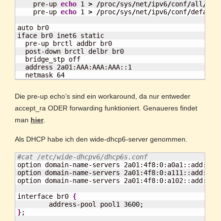
    pre-up 
echo
1
>
/
proc
/
sys
/
net
/
ipv6
/
conf
/
all
/
acce
    pre-up 
echo
1
>
/
proc
/
sys
/
net
/
ipv6
/
conf
/
default
auto br0

iface br0 inet6 static

  pre-up brctl addbr br0

  post-down brctl delbr br0

  bridge_stp off

  address 2a01:AAA:AAA:AAA::
1
  netmask 
64
Die pre-up echo’s sind ein workaround, da nur entweder
accept_ra ODER forwarding funktioniert. Genaueres findet
man
hier
.
Als DHCP habe ich den wide-dhcp6-server genommen.
#cat /etc/wide-dhcpv6/dhcp6s.conf

option domain-name-servers 2a01:4f8:
0
:a0a1::add:
101
option domain-name-servers 2a01:4f8:
0
:a111::add:
989
option domain-name-servers 2a01:4f8:
0
:a102::add:
999
interface br0 
{
        address-pool pool1 
3600
}
;
