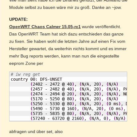
Wie man sieht habe ich die Binaries genutzt, der Aufwand die
Module selbst zu bauen wäre mir zu groß. Danke an ~jow.
UPDATE:
OpenWRT Chaos Calmer 15.05-rc1
wurde veröffentlicht.
Das OpenWRT Team hat sich dazu entschieden das ganze
zu fixen. Sie haben wohl die letzten Jahre auf einen Fix vom
Hersteller gewartet, da weiterhin nichts kommt und es immer
mehr Bug reports werden, kann man nun die eingestellte
eeprom Zone per
# iw reg get

country 00: DFS-UNSET

(
2402
 - 
2472
@
40
)
, 
(
N
/
A, 
20
)
, 
(
N
/
A
)
(
2457
 - 
2482
@
40
)
, 
(
N
/
A, 
20
)
, 
(
N
/
A
)
, PASSIV
(
2474
 - 
2494
@
20
)
, 
(
N
/
A, 
20
)
, 
(
N
/
A
)
, NO-OF
(
5170
 - 
5250
@
80
)
, 
(
N
/
A, 
20
)
, 
(
N
/
A
)
(
5250
 - 
5330
@
80
)
, 
(
N
/
A, 
20
)
, 
(
0
 ms
)
, DFS,
(
5490
 - 
5730
@
160
)
, 
(
N
/
A, 
20
)
, 
(
0
 ms
)
, DFS
(
5735
 - 
5835
@
80
)
, 
(
N
/
A, 
20
)
, 
(
N
/
A
)
, PASSIV
(
57240
 - 
63720
@
2160
)
, 
(
N
/
A, 
0
)
, 
(
N
/
A
)
abfragen und über set, also