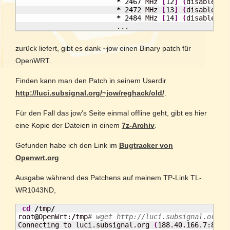
*
2467
 MHz 
[
12
]
(
disabled
)
*
2472
 MHz 
[
13
]
(
disabled
)
*
2484
 MHz 
[
14
]
(
disabled
)
                        ...
zurück liefert, gibt es dank ~jow einen Binary patch für
OpenWRT.
Finden kann man den Patch in seinem Userdir
http://luci.subsignal.org/~jow/reghack/old/
.
Für den Fall das jow’s Seite einmal offline geht, gibt es hier
eine Kopie der Dateien in einem
7z-Archiv
.
Gefunden habe ich den Link im
Bugtracker von
Openwrt.org
Ausgabe während des Patchens auf meinem TP-Link TL-
WR1043ND,
cd
/
tmp
/
root
@
OpenWrt:
/
tmp
# wget http://luci.subsignal.org/~
Connecting to luci.subsignal.org 
(
188.40.166.7:
80
)