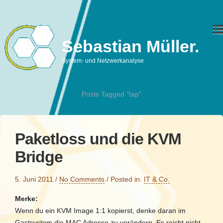
Sebastian Müller.
System- und Netzwerkanalyse
Posts Tagged "tap"
Paketloss und die KVM
Bridge
5. Juni 2011
/
No Comments
/
Posted in:
IT & Co.
Merke:
Wenn du ein KVM Image 1:1 kopierst, denke daran im
Gastsystem die MAC Adresse zu verändern. Es reicht nicht,