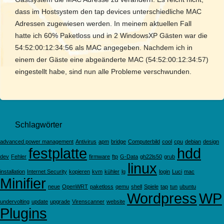
dass im Hostsystem den tap devices unterschiedliche MAC
Adressen zugewiesen werden. In meinem aktuellen Fall
hatte ich 60% Paketloss und in 2 WindowsXP Gästen war die
54:52:00:12:34:56 als MAC angegeben. Nachdem ich in
einem der Gäste eine abgeänderte MAC (54:52:00:12:34:57)
eingestellt habe, sind nun alle Probleme verschwunden.
Schlagwörter
advanced power management
Antivirus
apm
bridge
Computerbild
cool
cpu
debian
design
festplatte
hdd
dev
Fehler
firmware
ftp
G-Data
gh22ls50
grub
linux
installation
Internet Security
kopieren
kvm
kühler
lg
login
Luci
mac
Minifier
neue
OpenWRT
paketloss
qemu
shell
Spiele
tap
tun
ubuntu
Wordpress
WP
undervolting
update
upgrade
Virenscanner
website
Plugins