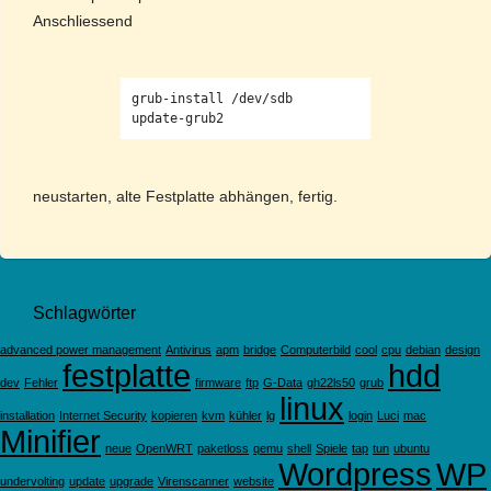
Anschliessend
grub-install /dev/sdb

neustarten, alte Festplatte abhängen, fertig.
Schlagwörter
advanced power management
Antivirus
apm
bridge
Computerbild
cool
cpu
debian
design
festplatte
hdd
dev
Fehler
firmware
ftp
G-Data
gh22ls50
grub
linux
installation
Internet Security
kopieren
kvm
kühler
lg
login
Luci
mac
Minifier
neue
OpenWRT
paketloss
qemu
shell
Spiele
tap
tun
ubuntu
Wordpress
WP
undervolting
update
upgrade
Virenscanner
website