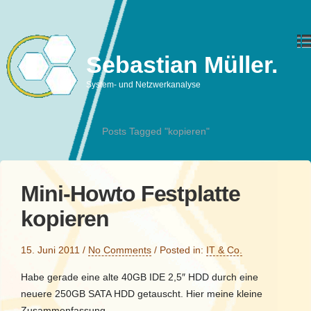
Sebastian Müller.
System- und Netzwerkanalyse
Posts Tagged "kopieren"
Mini-Howto Festplatte
kopieren
15. Juni 2011
/
No Comments
/
Posted in:
IT & Co.
Habe gerade eine alte 40GB IDE 2,5″ HDD durch eine
neuere 250GB SATA HDD getauscht. Hier meine kleine
Zusammenfassung.