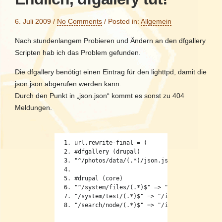
6. Juli 2009
/
No Comments
/
Posted in:
Allgemein
Nach stundenlangem Probieren und Ändern an den dfgallery
Scripten hab ich das Problem gefunden.
Die dfgallery benötigt einen Eintrag für den lighttpd, damit die
json.json abgerufen werden kann.
Durch den Punkt in „json.json“ kommt es sonst zu 404
Meldungen.
url.rewrite-final = (
#dfgallery (drupal)
"^/photos/data/(.*)/json.json$" => "/index
#drupal (core)
"^/system/files/(.*)$" => "/index.php?q=sy
"/system/test/(.*)$" => "/index.php?q=syst
"/search/node/(.*)$" => "/index.php?q=sear