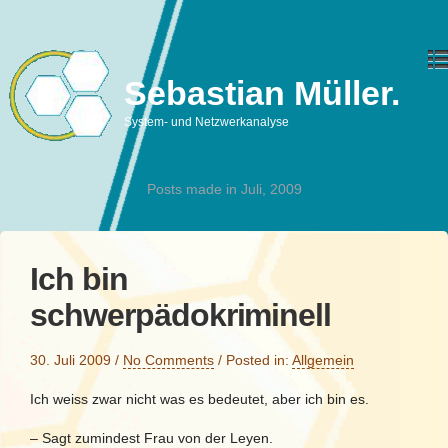
Sebastian Müller.
System- und Netzwerkanalyse
Posts made in Juli, 2009
Ich bin
schwerpädokriminell
30. Juli 2009
/
No Comments
/
Posted in:
Allgemein
Ich weiss zwar nicht was es bedeutet, aber ich bin es.
– Sagt zumindest Frau von der Leyen.