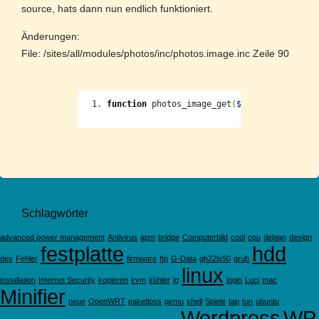
source, hats dann nun endlich funktioniert.
Änderungen:
File: /sites/all/modules/photos/inc/photos.image.inc Zeile 90
function
 photos_image_get
(
$fid
,
$thumb
)
{
Schlagwörter
advanced power management
Antivirus
apm
bridge
Computerbild
cool
cpu
debian
design
festplatte
hdd
dev
Fehler
firmware
ftp
G-Data
gh22ls50
grub
linux
installation
Internet Security
kopieren
kvm
kühler
lg
login
Luci
mac
Minifier
neue
OpenWRT
paketloss
qemu
shell
Spiele
tap
tun
ubuntu
Wordpress
WP