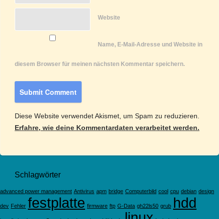
Website
Name, E-Mail-Adresse und Website in
diesem Browser für meinen nächsten Kommentar speichern.
Diese Website verwendet Akismet, um Spam zu reduzieren.
Erfahre, wie deine Kommentardaten verarbeitet werden.
Schlagwörter
advanced power management
Antivirus
apm
bridge
Computerbild
cool
cpu
debian
design
festplatte
hdd
dev
Fehler
firmware
ftp
G-Data
gh22ls50
grub
linux