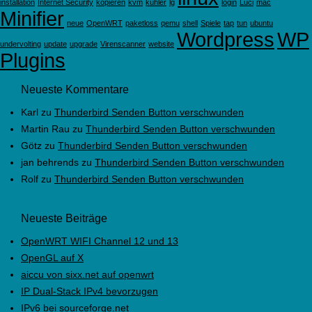
installation
Internet Security
kopieren
kvm
kühler
lg
login
Luci
mac
Minifier
neue
OpenWRT
paketloss
qemu
shell
Spiele
tap
tun
ubuntu
Wordpress
WP
undervolting
update
upgrade
Virenscanner
website
Plugins
Neueste Kommentare
Karl
zu
Thunderbird Senden Button verschwunden
Martin Rau
zu
Thunderbird Senden Button verschwunden
Götz
zu
Thunderbird Senden Button verschwunden
jan behrends
zu
Thunderbird Senden Button verschwunden
Rolf
zu
Thunderbird Senden Button verschwunden
Neueste Beiträge
OpenWRT WIFI Channel 12 und 13
OpenGL auf X
aiccu von sixx.net auf openwrt
IP Dual-Stack IPv4 bevorzugen
IPv6 bei sourceforge.net