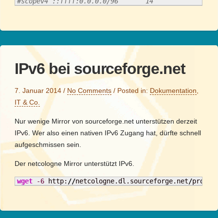
#scopev4 ::ffff:0.0.0.0/96       14
IPv6 bei sourceforge.net
7. Januar 2014
/
No Comments
/
Posted in:
Dokumentation
,
IT & Co.
Nur wenige Mirror von sourceforge.net unterstützen derzeit
IPv6. Wer also einen nativen IPv6 Zugang hat, dürfte schnell
aufgeschmissen sein.
Der netcologne Mirror unterstützt IPv6.
wget
-6
 http:
//
netcologne.dl.sourceforge.net
/
projec