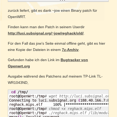
zurück liefert, gibt es dank ~jow einen Binary patch für
OpenWRT.
Finden kann man den Patch in seinem Userdir
http://luci.subsignal.org/~jow/reghack/old/
.
Für den Fall das jow’s Seite einmal offline geht, gibt es hier
eine Kopie der Dateien in einem
7z-Archiv
.
Gefunden habe ich den Link im
Bugtracker von
Openwrt.org
Ausgabe während des Patchens auf meinem TP-Link TL-
WR1043ND,
cd
/
tmp
/
root
@
OpenWrt:
/
tmp
# wget http://luci.subsignal.org/~
Connecting to luci.subsignal.org 
(
188.40.166.7:
80
)
reghack.mips.elf     
100
%
|************************
root
@
OpenWrt:
/
tmp
# chmod +x reghack.mips.elf
root
@
OpenWrt:
/
tmp
# ./reghack.mips.elf /lib/modules/