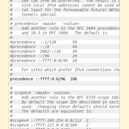
#    see the IPv6 be preferred.  The result is a lo
#    site-local IPv6 addresses cannot be used while
#    (at least for the foreseeable future) NATed.  
#    tunnels special.
#
# precedence  <mask>   <value>
#    Add another rule to the RFC 3484 precedence ta
#    and 10.3 in RFC 3484.  The default is:
#
#precedence  ::1/128       50
#precedence  ::/0          40
#precedence  2002::/16     30
#precedence ::/96          20
#precedence ::ffff:0:0/96  10
#
#    For sites which prefer IPv4 connections change
#

precedence ::ffff:
0
:
0
/
96
100
#
# scopev4  <mask>  <value>
#    Add another rule to the RFC 6724 scope table f
#    By default the scope IDs described in section 
#    used.  Changing these defaults should hardly e
#    The defaults are equivalent to:
#
#scopev4 ::ffff:169.254.0.0/112  2
#scopev4 ::ffff:127.0.0.0/104    2