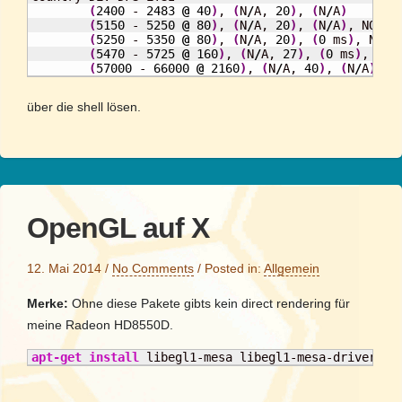
(
2400
 - 
2483
@
40
)
, 
(
N
/
A, 
20
)
, 
(
N
/
A
)
(
5150
 - 
5250
@
80
)
, 
(
N
/
A, 
20
)
, 
(
N
/
A
)
, NO-OUT
(
5250
 - 
5350
@
80
)
, 
(
N
/
A, 
20
)
, 
(
0
 ms
)
, NO-OU
(
5470
 - 
5725
@
160
)
, 
(
N
/
A, 
27
)
, 
(
0
 ms
)
, DFS

(
57000
 - 
66000
@
2160
)
, 
(
N
/
A, 
40
)
, 
(
N
/
A
)
über die shell lösen.
OpenGL auf X
12. Mai 2014
/
No Comments
/
Posted in:
Allgemein
Merke:
Ohne diese Pakete gibts kein direct rendering für
meine Radeon HD8550D.
apt-get install
 libegl1-mesa libegl1-mesa-drivers l