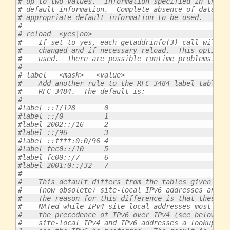
# up to two values.  Information specified in this 
# default information.  Complete absence of data of
# appropriate default information to be used.  The 
#
# reload  <yes|no>
#    If set to yes, each getaddrinfo(3) call will c
#    changed and if necessary reload.  This option 
#    used.  There are possible runtime problems.  T
#
# label   <mask>   <value>
#    Add another rule to the RFC 3484 label table. 
#    RFC 3484.  The default is:
#
#label ::1/128       0
#label ::/0          1
#label 2002::/16     2
#label ::/96         3
#label ::ffff:0:0/96 4
#label fec0::/10     5
#label fc00::/7      6
#label 2001:0::/32   7
#
#    This default differs from the tables given in 
#    (now obsolete) site-local IPv6 addresses and U
#    The reason for this difference is that these a
#    NATed while IPv4 site-local addresses most pro
#    the precedence of IPv6 over IPv4 (see below) o
#    site-local IPv4 and IPv6 addresses a lookup fo