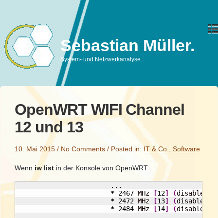
Sebastian Müller.
System- und Netzwerkanalyse
OpenWRT WIFI Channel
12 und 13
10. Mai 2015
/
No Comments
/
Posted in:
IT & Co.
,
Software
Wenn
iw list
in der Konsole von OpenWRT
                        ...

*
2467
 MHz 
[
12
]
(
disabled
)
*
2472
 MHz 
[
13
]
(
disabled
)
*
2484
 MHz 
[
14
]
(
disabled
)
                        ...