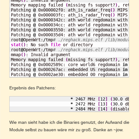
mmap
(
)
: Invalid argument

Memory mapping failed 
(
missing fs support?
)
, retryin
Patching 
@
 0x000002f0: ath_is_radar_freq
(
)
 MIPS opc
Patching 
@
 0x000003fc: ath_is_radar_freq
(
)
 MIPS opc
Patching 
@
 0x0000342c: ath world regdomain with 
5
 r
Patching 
@
 0x000034cc: ath world regdomain with 
4
 r
Patching 
@
 0x00003550: ath world regdomain with 
4
 r
Patching 
@
 0x000035d4: ath world regdomain with 
5
 r
root
@
OpenWrt:
/
tmp
# ./reghack.mips.elf /lib/modules/
stat
(
)
: No such 
file
 or directory

root
@
OpenWrt:
/
tmp
# ./reghack.mips.elf /lib/modules/
mmap
(
)
: Invalid argument

Memory mapping failed 
(
missing fs support?
)
, retryin
Patching 
@
 0x0002589c: core world6 regdomain 
in
 cfg
Patching 
@
 0x000267ac: embedded US regdomain 
in
 cfg
Patching 
@
 0x0002ae30: embedded 00 regdomain 
in
 cfg
Ergebnis des Patchens:
*
2467
 MHz 
[
12
]
(
30.0
 dBm
)
*
2472
 MHz 
[
13
]
(
30.0
 dBm
)
*
2484
 MHz 
[
14
]
(
disabled
)
Wie man sieht habe ich die Binaries genutzt, der Aufwand die
Module selbst zu bauen wäre mir zu groß. Danke an ~jow.