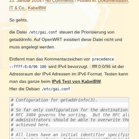
21. Januar 2014
/
No Comments
/
Posted in:
Dokumentation
,
IT & Co.
,
KabelBW
So gehts,
die Datei
steuert die Priorisierung von
/etc/gai.conf
getaddrinfo. Auf OpenWRT exisitiert diese Datei nicht und
muss angelegt werden.
Entfernt man das Kommentarzeichen vor
precedence
wird IPv4 bevorzugt. ::ffff:0:0/96 ist der
::ffff:0:0/96 100
Adressraum der IPv4 Adressen im IPv6 Format. Testen kann
man das ganze beim
IPv6 Test von KabelBW
.
Hier die Debian
/etc/gai.conf
# Configuration for getaddrinfo(3).
#
# So far only configuration for the destination add
# RFC 3484 governs the sorting.  But the RFC also s
# administrators should be able to overwrite the de
# achieved here.
#
# All lines have an initial identifier specifying t