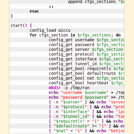
			append cfgs_sections 
"
$cfg_
;;
esac
}
start
(
)
{
	config_load aiccu

for
 cfgs_section 
in
$cfgs_sections
; 
do
		config_get username 
$cfgs_section
 u
		config_get password 
$cfgs_section
 p
		config_get server 
$cfgs_section
 serv
		config_get protocol 
$cfgs_section
 p
		config_get interface 
$cfgs_section
 
		config_get tunnel_id 
$cfgs_section
 
		config_get_bool requiretls 
$cfgs_se
		config_get_bool defaultroute 
$cfgs_
		config_get_bool nat 
$cfgs_section
 n
		config_get_bool heartbeat 
$cfgs_sec
mkdir
-p
/
tmp
/
run

echo
"username 
$username
"
>
/
tmp
/
ru
echo
"password 
$password
"
>>
/
tmp
/
r
[
-n
"
$server
"
]
&&
echo
"server 
$s
[
-n
"
$protocol
"
]
&&
echo
"protoco
[
-n
"
$interface
"
]
&&
echo
"ipv6_i
[
-n
"
$tunnel_id
"
]
&&
echo
"tunnel
[
"
$requiretls
"
 = 
"1"
]
&&
echo
"re
[
"
$defaultroute
"
!
= 
"1"
]
&&
echo
[
"
$nat
"
 = 
"1"
]
&&
echo
"behindnat