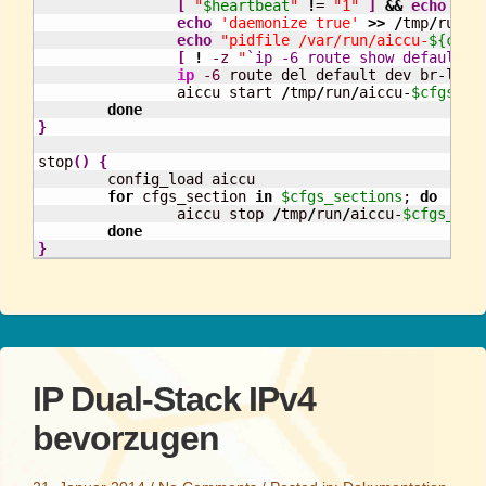
[
"
$heartbeat
"
!
= 
"1"
]
&&
echo
"ma
echo
'daemonize true'
>>
/
tmp
/
run
/
a
echo
"pidfile /var/run/aiccu-
${cfgs
[
!
-z
"
`ip -6 route show default |
ip
-6
 route del default dev br-lan

		aiccu start 
/
tmp
/
run
/
aiccu-
$cfgs_se
done
}
stop
(
)
{
	config_load aiccu

for
 cfgs_section 
in
$cfgs_sections
; 
do
		aiccu stop 
/
tmp
/
run
/
aiccu-
$cfgs_sec
done
}
IP Dual-Stack IPv4
bevorzugen