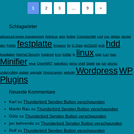
1
2
3
…
9
»
Schlagwörter
advanced power management
Antivirus
apm
bridge
Computerbild
cool
cpu
debian
design
festplatte
hdd
dev
Fehler
firmware
ftp
G-Data
gh22ls50
grub
linux
installation
Internet Security
kopieren
kvm
kühler
lg
login
Luci
mac
Minifier
neue
OpenWRT
paketloss
qemu
shell
Spiele
tap
tun
ubuntu
Wordpress
WP
undervolting
update
upgrade
Virenscanner
website
Plugins
Neueste Kommentare
Karl
zu
Thunderbird Senden Button verschwunden
Martin Rau
zu
Thunderbird Senden Button verschwunden
Götz
zu
Thunderbird Senden Button verschwunden
jan behrends
zu
Thunderbird Senden Button verschwunden
Rolf
zu
Thunderbird Senden Button verschwunden