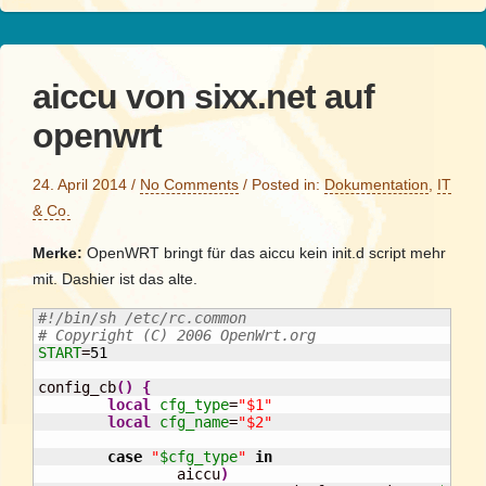
aiccu von sixx.net auf
openwrt
24. April 2014
/
No Comments
/
Posted in:
Dokumentation
,
IT
& Co.
Merke:
OpenWRT bringt für das aiccu kein init.d script mehr
mit. Dashier ist das alte.
#!/bin/sh /etc/rc.common
# Copyright (C) 2006 OpenWrt.org
START
=
51
config_cb
(
)
{
local
cfg_type
=
"$1"
local
cfg_name
=
"$2"
case
"
$cfg_type
"
in
		aiccu
)