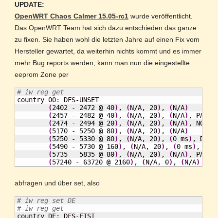
UPDATE:
OpenWRT Chaos Calmer 15.05-rc1
wurde veröffentlicht.
Das OpenWRT Team hat sich dazu entschieden das ganze
zu fixen. Sie haben wohl die letzten Jahre auf einen Fix vom
Hersteller gewartet, da weiterhin nichts kommt und es immer
mehr Bug reports werden, kann man nun die eingestellte
eeprom Zone per
# iw reg get

country 00: DFS-UNSET

(
2402
 - 
2472
@
40
)
, 
(
N
/
A, 
20
)
, 
(
N
/
A
)
(
2457
 - 
2482
@
40
)
, 
(
N
/
A, 
20
)
, 
(
N
/
A
)
, PASSIV
(
2474
 - 
2494
@
20
)
, 
(
N
/
A, 
20
)
, 
(
N
/
A
)
, NO-OF
(
5170
 - 
5250
@
80
)
, 
(
N
/
A, 
20
)
, 
(
N
/
A
)
(
5250
 - 
5330
@
80
)
, 
(
N
/
A, 
20
)
, 
(
0
 ms
)
, DFS,
(
5490
 - 
5730
@
160
)
, 
(
N
/
A, 
20
)
, 
(
0
 ms
)
, DFS
(
5735
 - 
5835
@
80
)
, 
(
N
/
A, 
20
)
, 
(
N
/
A
)
, PASSIV
(
57240
 - 
63720
@
2160
)
, 
(
N
/
A, 
0
)
, 
(
N
/
A
)
abfragen und über set, also
# iw reg set DE
# iw reg get

country DE: DFS-ETSI
